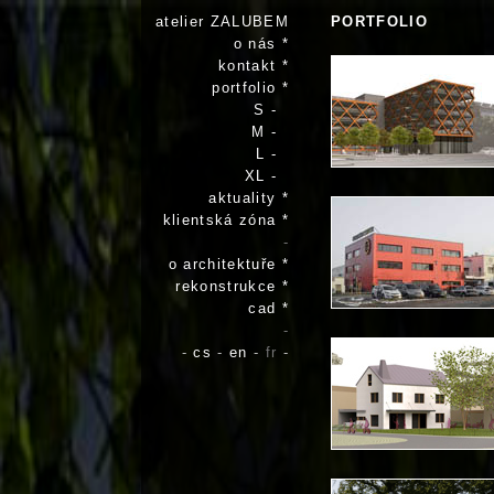
atelier ZALUBEM
PORTFOLIO
o nás *
kontakt *
portfolio *
S -
M -
L -
XL -
aktuality *
klientská zóna *
-
o architektuře *
rekonstrukce *
cad *
-
-
cs
-
en
-
fr
-