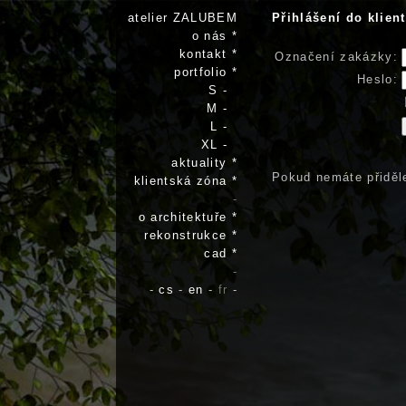
atelier ZALUBEM
Přihlášení do klien
o nás *
kontakt *
Označení zakázky:
portfolio *
Heslo:
S -
M -
L -
XL -
aktuality *
Pokud nemáte přiděle
klientská zóna *
-
o architektuře *
rekonstrukce *
cad *
-
-
cs
-
en
-
fr
-