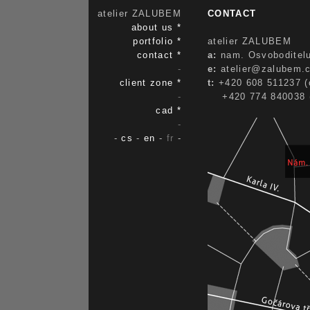
atelier ZALUBEM
CONTACT
about us *
portfolio *
atelier ZALUBEM
contact *
a:
nam. Osvoboditelu
-
e:
atelier@zalubem.
client zone *
t:
+420 608 511237 (o
-
+420 774 840038 (
cad *
-
-
cs
-
en
-
fr
-