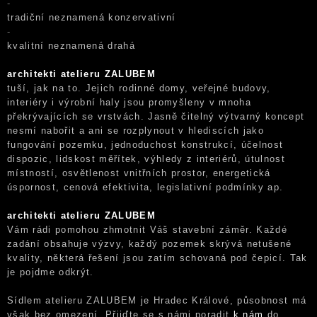
-
tradiční neznamená konzervativní
-
kvalitní neznamená drahá
architekti atelieru ZALUBEM
tuší, jak na to. Jejich rodinné domy, veřejné budovy,
interiéry i výrobní haly jsou promyšleny v mnoha
překrývajících se vrstvách. Jasně čitelný výtvarný koncept
nesmí nabořit a ani se rozplynout v hlediscích jako
fungování pozemku, jednoduchost konstrukcí, účelnost
dispozic, lidskost měřítek, výhledy z interiérů, útulnost
místností, osvětlenost vnitřních prostor, energetická
úspornost, cenová efektivita, legislativní podmínky ap.
architekti atelieru ZALUBEM
Vám rádi pomohou zhmotnit Váš stavební záměr. Každé
zadání obsahuje výzvy, každý pozemek skrývá netušené
kvality, některá řešení jsou zatím schovaná pod čepicí. Tak
je pojdme odkrýt.
Sídlem atelieru ZALUBEM je Hradec Králové, působnost má
však bez omezení. Přijďte se s námi poradit
k nám
do