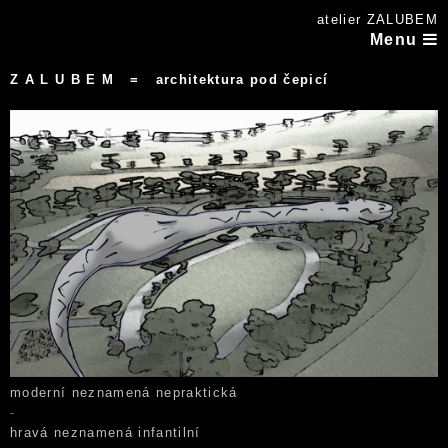
atelier ZALUBEM
Menu
Z A L U B E M = architektura pod čepicí
moderní neznamená nepraktická
-
hravá neznamená infantilní