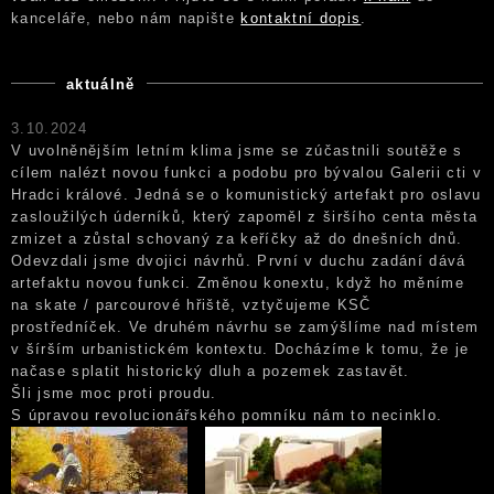
kanceláře, nebo nám napište
kontaktní dopis
.
aktuálně
3.10.2024
V uvolněnějším letním klima jsme se zúčastnili soutěže s
cílem nalézt novou funkci a podobu pro bývalou Galerii cti v
Hradci králové. Jedná se o komunistický artefakt pro oslavu
zasloužilých úderníků, který zapoměl z širšího centa města
zmizet a zůstal schovaný za keříčky až do dnešních dnů.
Odevzdali jsme dvojici návrhů. První v duchu zadání dává
artefaktu novou funkci. Změnou konextu, když ho měníme
na skate / parcourové hřiště, vztyčujeme KSČ
prostředníček. Ve druhém návrhu se zamýšlíme nad místem
v šírším urbanistickém kontextu. Docházíme k tomu, že je
načase splatit historický dluh a pozemek zastavět.
Šli jsme moc proti proudu.
S úpravou revolucionářského pomníku nám to necinklo.