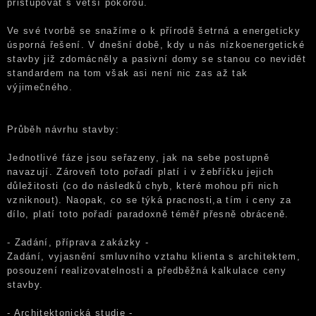
přistupovat s větší pokorou.
Ve své tvorbě se snažíme o k přírodě šetrná a energeticky
úsporná řešení. V dnešní době, kdy u nás nízkoenergetické
stavby již zdomácněly a pasivní domy se stanou co nevidět
standardem na tom však asi není nic zas až tak
výjimečného.
Průběh návrhu stavby:
Jednotlivé fáze jsou seřazeny, jak na sebe postupně
navazují. Zároveň toto pořadí platí i v žebříčku jejich
důležitosti (co do následků chyb, které mohou při nich
vzniknout). Naopak, co se týká pracnosti,a tím i ceny za
dílo, platí toto pořadí paradoxně téměř přesně obráceně.
- Zadání, příprava zakázky -
Zadání, vyjasnění smluvního vztahu klienta s architektem,
posouzení realizovatelnosti a předběžná kalkulace ceny
stavby.
- Architektonická studie -