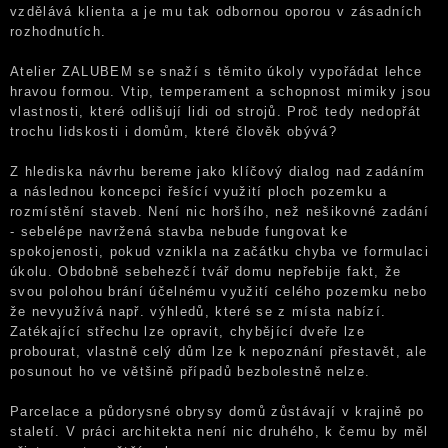
vzdělává klienta a je mu tak odbornou oporou v zásadních
rozhodnutích.
Atelier ZALUBEM se snaží s těmito úkoly vypořádat lehce
hravou formou. Vtip, temperament a schopnost mimiky jsou
vlastnosti, které odlišují lidi od strojů. Proč tedy nedopřát
trochu lidskosti i domům, které člověk obývá?
Z hlediska návrhu bereme jako klíčový dialog nad zadáním
a následnou koncepci řešící využití ploch pozemku a
rozmístění staveb. Není nic horšího, než nešikovné zadání
- sebelépe navržená stavba nebude fungovat ke
spokojenosti, pokud vznikla na začátku chyba ve formulaci
úkolu. Obdobně sebehezčí tvář domu nepřebije fakt, že
svou polohou brání účelnému využití celého pozemku nebo
že nevyužívá např. výhledů, které se z místa nabízí.
Zatékající střechu lze opravit, chybějící dveře lze
probourat, vlastně celý dům lze k nepoznání přestavět, ale
posunout ho ve většině případů bezbolestně nelze.
Parcelace a půdorysné obrysy domů zůstávají v krajině po
staletí. V práci architekta není nic druhého, k čemu by měl