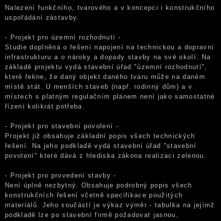
Nalezení funkčního, tvarového a v koncepci i konstrukčního
uspořádání zástavby.
- Projekt pro územní rozhodnutí -
Studie doplněná o řešení napojení na technickou a dopravní
infrastrukturu a o nároky a dopady stavby na své okolí. Na
základě projektu vydá stavební úřad "územní rozhodnutí",
které řekne, že daný objekt daného tvaru může na daném
místě stát. U menších staveb (např. rodinný dům) a v
místech s platným regulačním plánem není jako samostatné
řízení kolikrát potřeba.
- Projekt pro stavební povolení -
Projekt již obsahuje základní popis všech technických
řešení. Na jeho podkladě vydá stavební úřad "stavební
povolení" které dává z hlediska zákona realizaci zelenou.
- Projekt pro provedení stavby -
Není úplně nezbytný. Obsahuje podrobný popis všech
konstrukčních řešení včetně specifikace použitých
materiálů. Jeho součástí je výkaz výměr - tabulka na jejímž
podkladě lze po stavební firmě požadovat jasnou,