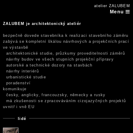
atelier ZALUBEM
Menu
ZALUBEM je architektonický ateliér
bezpečně dovede stavebníka k realizaci stavebního záměru
zabývá se kompletní škálou návrhových a projekčních prací
ve výstavbě
architektonické studie, průzkumy proveditelnosti záměrů
návrhy budov ve všech stupních projekční přípravy
autorské a technické dozory na stavbách
návrhy interiérů
urbanistické studie
poradenství
komunikuje
česky, anglicky, francouzsky, německy a rusky
má zkušenosti se zpracováváním cizojazyčných projektů
uvnitř i vně EU
lidé