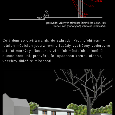
Celý dům se otvírá na jih, do zahrady. Proti přehřívání v
letních měsících jsou z roviny fasády vystrčeny vodorovné
stínící markýzy. Naopak, v zimních měsících skloněné
slunce prosluní, prosvětlující opadanou korunu ořechu,
všechny důležité místnosti.