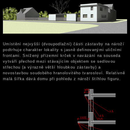
Umístění nejvyšší (dvoupodlažní) části zástavby na nároží
podtrhuje charakter lokality s jasně definovanými uličními
frontami. Snížený přízemní krček v navázání na souseda
vytváří přechod mezi stávajícím objektem se sedlovou
střechou (a výrazně větší hloubkou zástavby) a
novostavbou soudobého hranolovitého tvarosloví. Relativně
malá šířka dává domu při pohledu z nároží štíhlou figuru.