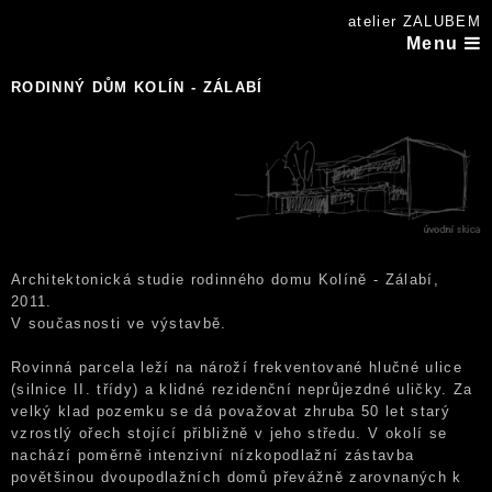
atelier ZALUBEM
Menu
RODINNÝ DŮM KOLÍN - ZÁLABÍ
Architektonická studie rodinného domu Kolíně - Zálabí,
2011.
V současnosti ve výstavbě.
Rovinná parcela leží na nároží frekventované hlučné ulice
(silnice II. třídy) a klidné rezidenční neprůjezdné uličky. Za
velký klad pozemku se dá považovat zhruba 50 let starý
vzrostlý ořech stojící přibližně v jeho středu. V okolí se
nachází poměrně intenzivní nízkopodlažní zástavba
povětšinou dvoupodlažních domů převážně zarovnaných k