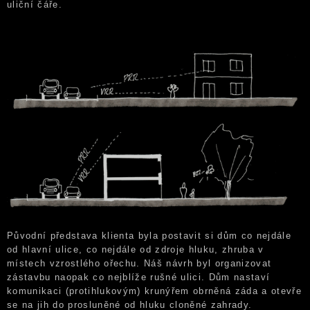
uliční čáře.
Původní představa klienta byla postavit si dům co nejdále
od hlavní ulice, co nejdále od zdroje hluku, zhruba v
místech vzrostlého ořechu. Náš návrh byl organizovat
zástavbu naopak co nejblíže rušné ulici. Dům nastaví
komunikaci (protihlukovým) krunýřem obrněná záda a otevře
se na jih do prosluněné od hluku cloněné zahrady.