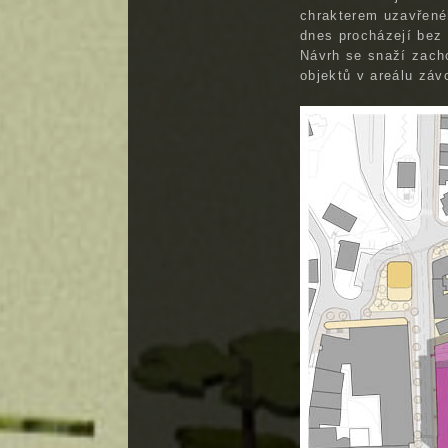
chrakterem uzavřenéh
dnes procházejí bez
Návrh se snaží zacho
objektů v areálu zá