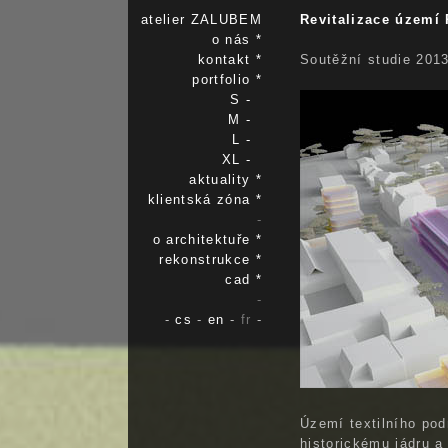
atelier ZALUBEM
Revitalizace území 
o nás *
kontakt *
Soutěžní studie 201
portfolio *
S -
M -
L -
XL -
aktuality *
klientská zóna *
-
o architektuře *
rekonstrukce *
cad *
-
-
cs
-
en
-
fr
-
Území textilního pod
historickému jádru 