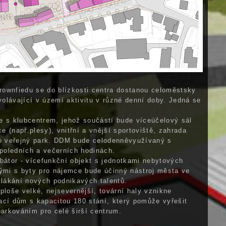
brownfiedu se do blízkosti centra dostanou celoměstsky
yvolávající v území aktivitu v různé denní doby. Jedná se
e s klubcentrem, jehož součástí bude víceúčelový sál
ce (např.plesy), vnitřní a vnější sportoviště, zahrada
ko veřejný park. DDM bude celodenněvyužívaný s
dpoledních a večerních hodinách.
bátor - vícefunkční objekt s jednotkami nebytových
ými s byty pro nájemce bude účinný nástroj města ve
ilákání nových podnikavých talentů.
ploše velké, nejsevernější, tovární haly vznikne
ací dům s kapacitou 180 stání, který pomůže vyřešit
parkováním pro celé širší centrum.