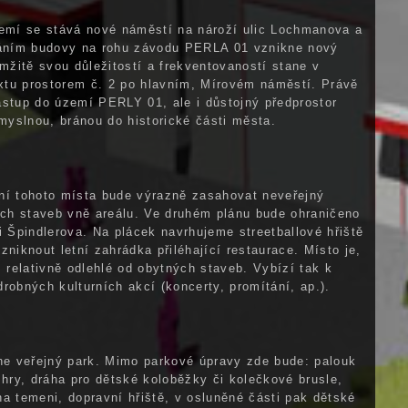
mí se stává nové náměstí na nároží ulic Lochmanova a
ráním budovy na rohu závodu PERLA 01 vznikne nový
amžitě svou důležitostí a frekventovaností stane v
tu prostorem č. 2 po hlavním, Mírovém náměstí. Právě
ástup do území PERLY 01, ale i důstojný předprostor
omyslnou, bránou do historické části města.
ní tohoto místa bude výrazně zasahovat neveřejný
ích staveb vně areálu. Ve druhém plánu bude ohraničeno
i Špindlerova. Na plácek navrhujeme streetballové hřiště
zniknout letní zahrádka přiléhající restaurace. Místo je,
, relativně odlehlé od obytných staveb. Vybízí tak k
robných kulturních akcí (koncerty, promítání, ap.).
ne veřejný park. Mimo parkové úpravy zde bude: palouk
 hry, dráha pro dětské koloběžky či kolečkové brusle,
a temeni, dopravní hřiště, v osluněné části pak dětské