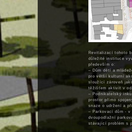
Revitalizací tohoto 
důležité instituce v
především o:
– Dům dětí a mládež
pro větší kulturní ak
sloužící zároveň ja
těžišťem aktivit v o
– Podnikatelský inku
prostor přímo spojen
snaze o udržení a př
– Parkovací dům - v 
dvoupodlažní parkov
stávající problém s 