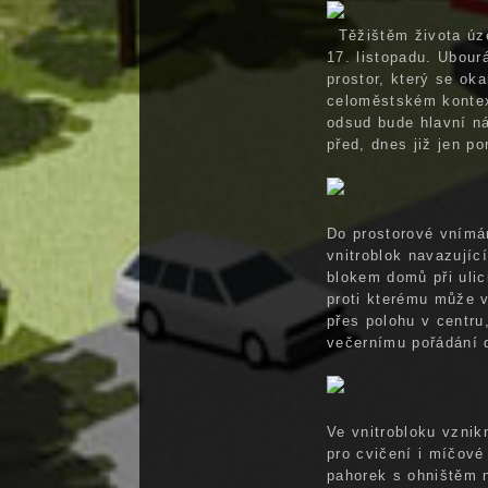
Těžištěm života úze
17. listopadu. Ubou
prostor, který se ok
celoměstském kontex
odsud bude hlavní n
před, dnes již jen p
Do prostorové vnímá
vnitroblok navazujíc
blokem domů při ulic
proti kterému může v
přes polohu v centru
večernímu pořádání d
Ve vnitrobloku vznik
pro cvičení i míčové
pahorek s ohništěm n