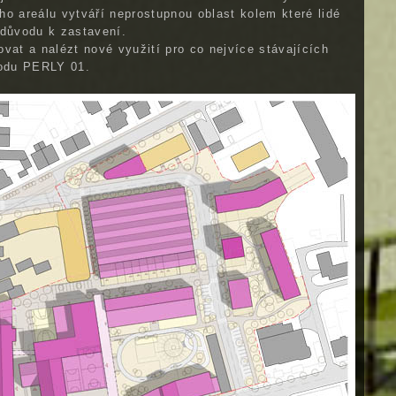
o areálu vytváří neprostupnou oblast kolem které lidé
 důvodu k zastavení.
vat a nalézt nové využití pro co nejvíce stávajících
vodu PERLY 01.