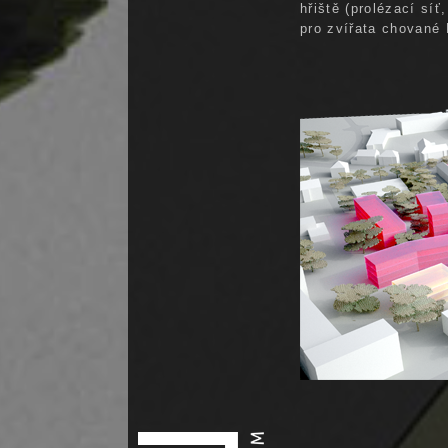
hřiště (prolézací sí
pro zvířata chované 