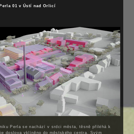
Perla 01 v Ústí nad Orlicí
3
niku Perla se nachází v srdci města, těsně přiléhá k
a je doslova vklíněno do městského centra. Svým